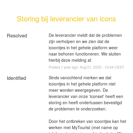
Storing bij leverancier van icons
Resolved
De leverancier meldt dat de problemen 
zijn verholpen en we zien dat de 
icoontjes in het gehele platform weer 
naar behoren functioneren. We sluiten 
hierbij deze melding af.
Posted
1
year ago.
Aug
01
,
2025
-
10:44
CEST
Identified
Sinds vanochtend merken we dat 
icoontjes in het gehele platform niet 
meer worden weergegeven. De 
leverancier van onze 'iconset' heeft een 
storing en heeft ondertussen bevestigd 
de problemen te onderzoeken.
Door het ontbreken van icoontjes kan het 
werken met MyTourist (met name op 