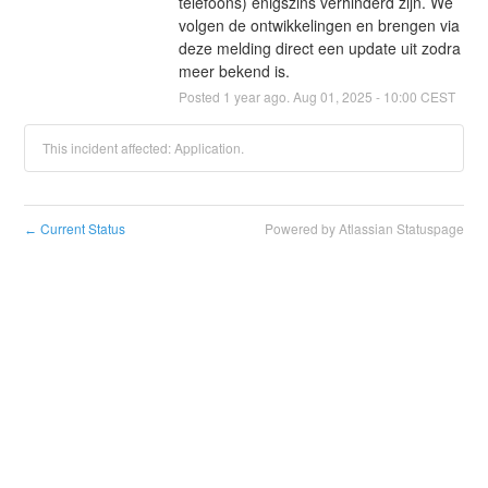
telefoons) enigszins verhinderd zijn. We 
volgen de ontwikkelingen en brengen via 
deze melding direct een update uit zodra 
meer bekend is.
Posted
1
year ago.
Aug
01
,
2025
-
10:00
CEST
This incident affected: Application.
Current Status
Powered by Atlassian Statuspage
←